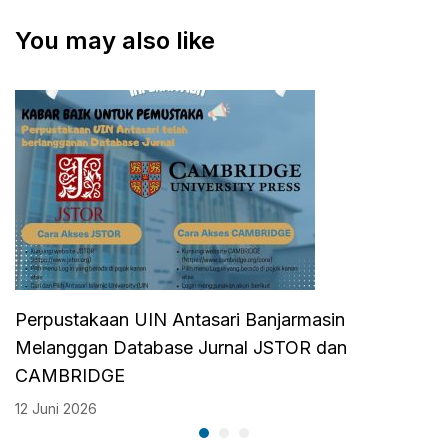
Melayu,
KE
Perpustakaan Gelar
PERPUSTAKAAN
You may also like
Workshop
UIN ANTASARI
Cataloguing
Bertema Banjar dan
Melayu 2024
Perpustakaan UIN Antasari Banjarmasin
Melanggan Database Jurnal JSTOR dan
CAMBRIDGE
12 Juni 2026