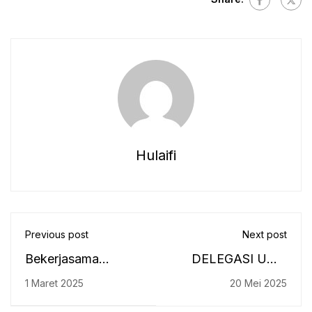
Hulaifi
Previous post
Next post
Bekerjasama
DELEGASI UMB
dengan Pusat
LAKUKAN
1 Maret 2025
20 Mei 2025
Kajian Banjar dan
BENCHMARKING